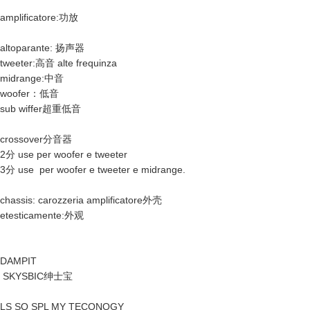
amplificatore:功放
altoparante: 扬声器
tweeter:高音 alte frequinza
midrange:中音
woofer：低音
sub wiffer超重低音
crossover分音器
2分 use per woofer e tweeter
3分 use per woofer e tweeter e midrange.
chassis: carozzeria amplificatore外壳
etesticamente:外观
DAMPIT
SKYSBIC绅士宝
LS SQ SPL MY TECONOGY